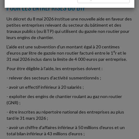
POUR LES ENTREPRISES DU BTP
Un décret du 8 mai 2026 institue une nouvelle aide en faveur des
petites entreprises relevant du secteur du bâtiment et des
travaux publics (ou BTP) qui utilisent du gazole non routier pour
leurs engins de chantier.
L'aide est une subvention d'un montant égal à 20 centimes
e
d'euros par litre de gazole non routier facturé entre le 1
r et le
31 mai 2026 inclus dans la limite de 4 000 euros par entreprise.
Pour être éligible à l'aide, les entreprises doivent :
- relever des secteurs d'activité susmentionnés ;
- avoir un effectif inférieur à 20 salariés ;
- exploiter des engins de chantier roulant au gaz non routier
(GNR) ;
- être inscrites au répertoire national des entreprises au plus
tard le 31 mars 2026 ;
- avoir un chiffre d'affaires inférieur à 50 millions d'euros et un
total bilan inférieur à 43 millions d'euros ;