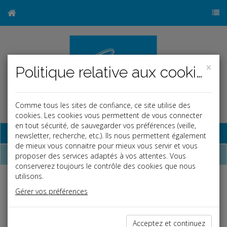
×
Politique relative aux cookies
Comme tous les sites de confiance, ce site utilise des
cookies. Les cookies vous permettent de vous connecter
en tout sécurité, de sauvegarder vos préférences (veille,
Base documentaire
newsletter, recherche, etc.). Ils nous permettent également
de mieux vous connaitre pour mieux vous servir et vous
Dépêches
proposer des services adaptés à vos attentes. Vous
conserverez toujours le contrôle des cookies que nous
utilisons.
j
a
b
Gérer vos préférences
Vie des affaires
Date: 2026-05-26
AIDE EXCEPTIONNELLE AU GAZOLE NON ROUTIER
Acceptez et continuez