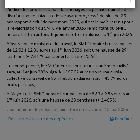
L'indice des prix hors tabac des ménages du premier quintile de la
distribution des niveaux de vie ayant progressé de plus de 2 %
par rapport à celui de novembre 2025, qui est le mois retenu pour
la revalorisation du SMIC de janvier 2026, le montant du SMIC
er
horaire brut va automatiquement être revalorisé au 1
juin 2026.
Ainsi, selon le ministère du Travail, le SMIC horaire brut va passer
er
de 12,02 à 12,31 euros au 1
juin 2026, soit une hausse de 29
centimes (+ 2,41 % par rapport à janvier 2026).
En conséquence, le SMIC mensuel brut d'un salarié mensualisé
sera, au 1er juin 2026, égal à 1 867,02 euros pour une durée
collective du travail de 35 h hebdomadaires (soit + 43,99 euros
bruts par mois).
À Mayotte, le SMIC horaire brut passera de 9,33 à 9,56 euros au
er
1
juin 2026, soit une hausse de 23 centimes (+ 2,465 %).
Communiqué de presse du ministère du Travail du 13 mai 2026
Retourner à la liste des dépêches
Imprimer