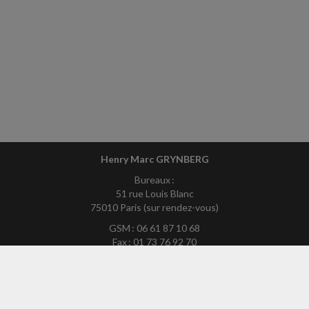
Henry Marc GRYNBERG
Bureaux :
51 rue Louis Blanc
75010 Paris (sur rendez-vous)
GSM : 06 61 87 10 68
Fax : 01 73 76 92 70
Mél :
hmg75exp-site@yahoo.fr