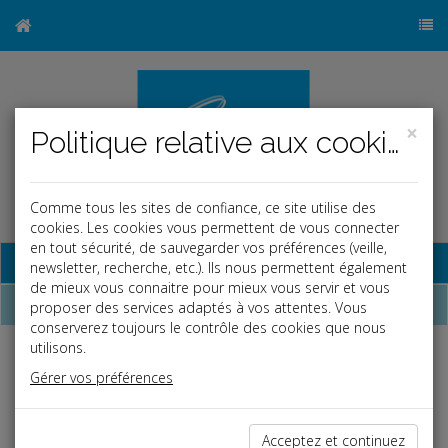
×
Politique relative aux cookies
Comme tous les sites de confiance, ce site utilise des
cookies. Les cookies vous permettent de vous connecter
en tout sécurité, de sauvegarder vos préférences (veille,
Base documentaire
newsletter, recherche, etc.). Ils nous permettent également
de mieux vous connaitre pour mieux vous servir et vous
Dépêches
proposer des services adaptés à vos attentes. Vous
conserverez toujours le contrôle des cookies que nous
utilisons.
j
a
b
Gérer vos préférences
Social, Paye
Date: 2026-05-26
ER
HAUSSE DU SMIC AU 1
JUIN 2026
Acceptez et continuez