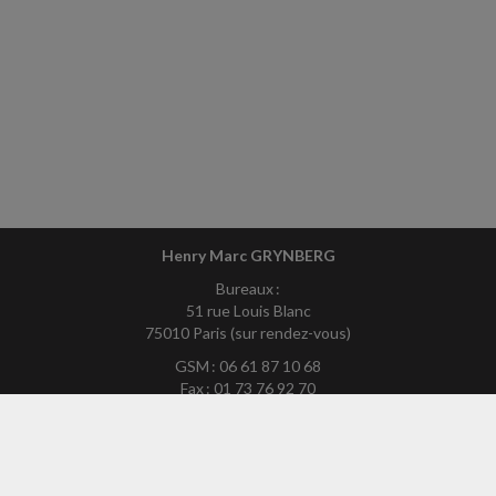
Henry Marc GRYNBERG
Bureaux :
51 rue Louis Blanc
75010 Paris (sur rendez-vous)
GSM : 06 61 87 10 68
Fax : 01 73 76 92 70
Mél :
hmg75exp-site@yahoo.fr