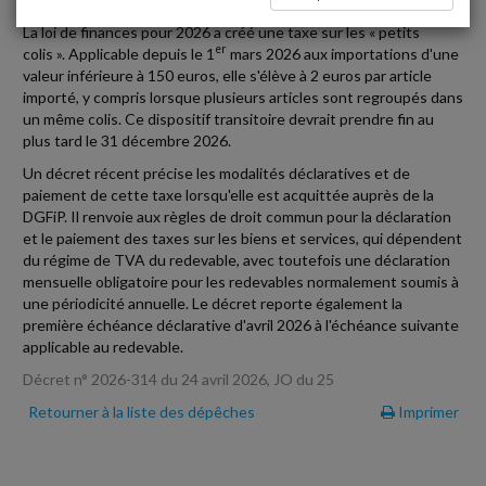
La loi de finances pour 2026 a créé une taxe sur les « petits
er
colis ». Applicable depuis le 1
mars 2026 aux importations d'une
valeur inférieure à 150 euros, elle s'élève à 2 euros par article
importé, y compris lorsque plusieurs articles sont regroupés dans
un même colis. Ce dispositif transitoire devrait prendre fin au
plus tard le 31 décembre 2026.
Un décret récent précise les modalités déclaratives et de
paiement de cette taxe lorsqu'elle est acquittée auprès de la
DGFiP. Il renvoie aux règles de droit commun pour la déclaration
et le paiement des taxes sur les biens et services, qui dépendent
du régime de TVA du redevable, avec toutefois une déclaration
mensuelle obligatoire pour les redevables normalement soumis à
une périodicité annuelle. Le décret reporte également la
première échéance déclarative d'avril 2026 à l'échéance suivante
applicable au redevable.
Décret n° 2026-314 du 24 avril 2026, JO du 25
Retourner à la liste des dépêches
Imprimer