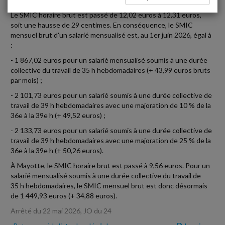
Le SMIC horaire brut est passé de 12,02 euros à 12,31 euros,
soit une hausse de 29 centimes. En conséquence, le SMIC
mensuel brut d'un salarié mensualisé est, au 1er juin 2026, égal à
:
- 1 867,02 euros pour un salarié mensualisé soumis à une durée
collective du travail de 35 h hebdomadaires (+ 43,99 euros bruts
par mois) ;
- 2 101,73 euros pour un salarié soumis à une durée collective de
travail de 39 h hebdomadaires avec une majoration de 10 % de la
36e à la 39e h (+ 49,52 euros) ;
- 2 133,73 euros pour un salarié soumis à une durée collective de
travail de 39 h hebdomadaires avec une majoration de 25 % de la
36e à la 39e h (+ 50,26 euros).
À Mayotte, le SMIC horaire brut est passé à 9,56 euros. Pour un
salarié mensualisé soumis à une durée collective du travail de
35 h hebdomadaires, le SMIC mensuel brut est donc désormais
de 1 449,93 euros (+ 34,88 euros).
Arrêté du 22 mai 2026, JO du 24