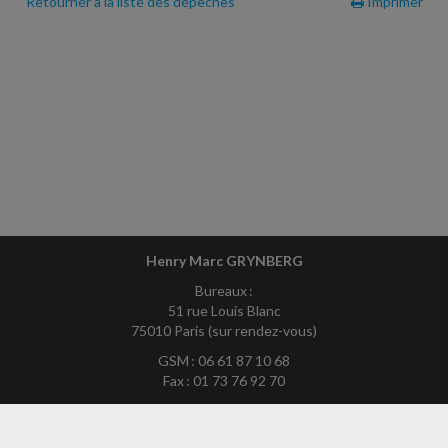
Retourner à la liste des dépêches
Imprimer
Henry Marc GRYNBERG
Bureaux :
51 rue Louis Blanc
75010 Paris (sur rendez-vous)
GSM : 06 61 87 10 68
Fax : 01 73 76 92 70
Mél :
hmg75exp-site@yahoo.fr