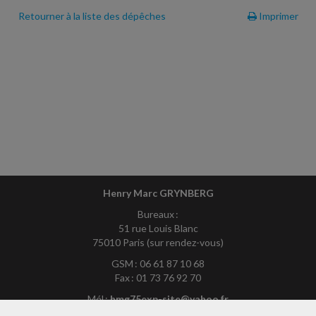
Retourner à la liste des dépêches
Imprimer
Henry Marc GRYNBERG
Bureaux :
51 rue Louis Blanc
75010 Paris (sur rendez-vous)
GSM : 06 61 87 10 68
Fax : 01 73 76 92 70
Mél :
hmg75exp-site@yahoo.fr