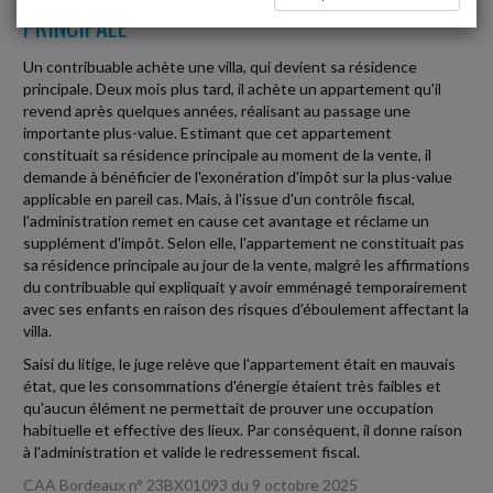
PRINCIPALE
Un contribuable achète une villa, qui devient sa résidence
principale. Deux mois plus tard, il achète un appartement qu'il
revend après quelques années, réalisant au passage une
importante plus-value. Estimant que cet appartement
constituait sa résidence principale au moment de la vente, il
demande à bénéficier de l'exonération d'impôt sur la plus-value
applicable en pareil cas. Mais, à l'issue d'un contrôle fiscal,
l'administration remet en cause cet avantage et réclame un
supplément d'impôt. Selon elle, l'appartement ne constituait pas
sa résidence principale au jour de la vente, malgré les affirmations
du contribuable qui expliquait y avoir emménagé temporairement
avec ses enfants en raison des risques d'éboulement affectant la
villa.
Saisi du litige, le juge relève que l'appartement était en mauvais
état, que les consommations d'énergie étaient très faibles et
qu'aucun élément ne permettait de prouver une occupation
habituelle et effective des lieux. Par conséquent, il donne raison
à l'administration et valide le redressement fiscal.
CAA Bordeaux n° 23BX01093 du 9 octobre 2025