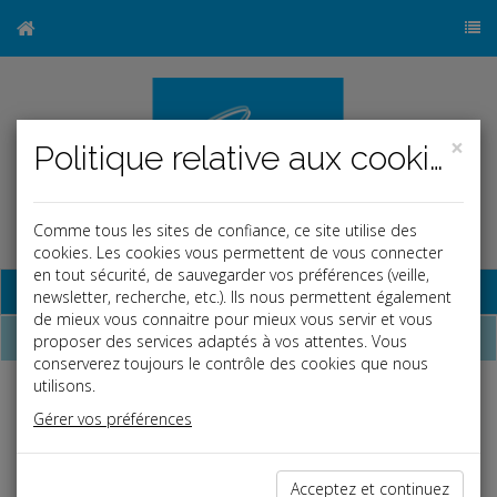
×
Politique relative aux cookies
Comme tous les sites de confiance, ce site utilise des
cookies. Les cookies vous permettent de vous connecter
en tout sécurité, de sauvegarder vos préférences (veille,
Base documentaire
newsletter, recherche, etc.). Ils nous permettent également
de mieux vous connaitre pour mieux vous servir et vous
Dépêches
proposer des services adaptés à vos attentes. Vous
conserverez toujours le contrôle des cookies que nous
utilisons.
j
a
b
Gérer vos préférences
Fiscal TPE
Date: 2026-06-02
PLUS-VALUE IMMOBILIÈRE ET RÉSIDENCE
Acceptez et continuez