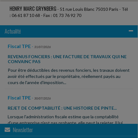
HENRY MARC GRYNBERG
- 51 rue Louis Blanc 75010 Paris - Tél
: 06 61 87 10 68 - Fax : 01 73 76 92 70
Actualité
Fiscal TPE
-
31/07/2026
REVENUS FONCIERS : UNE FACTURE DE TRAVAUX QUI NE
CONVAINC PAS
Pour être déductibles des revenus fonciers, les travaux doivent
avoir été effectués par le propriétaire, réellement payés au
cours de l'année d'imposition...
Fiscal TPE
-
30/07/2026
REJET DE COMPTABILITÉ : UNE HISTOIRE DE PINTE...
Lorsque l'administration fiscale estime que la comptabilité
d'une entreprise n'est pas probante, elle peut la rejeter. Il lui
Newsletter
appartient alors de reconstituer...