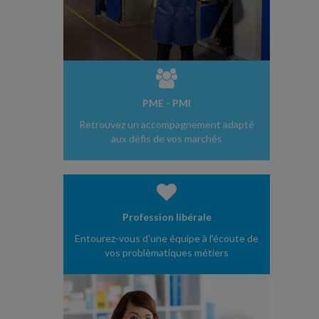
PME - PMI
Retrouvez un accompagnement adapté
aux défis de vos marchés
Profession libérale
Entourez-vous d'une équipe à l'écoute de
vos problèmatiques métiers