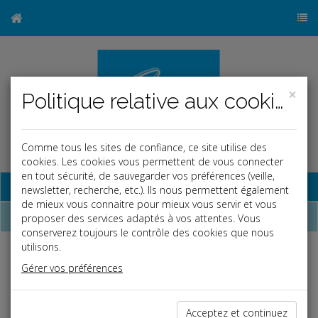
×
Politique relative aux cookies
Comme tous les sites de confiance, ce site utilise des
cookies. Les cookies vous permettent de vous connecter
en tout sécurité, de sauvegarder vos préférences (veille,
Base documentaire
newsletter, recherche, etc.). Ils nous permettent également
de mieux vous connaitre pour mieux vous servir et vous
Nos atouts
proposer des services adaptés à vos attentes. Vous
conserverez toujours le contrôle des cookies que nous
utilisons.
Nos domaines d'expertise
Gérer vos préférences
La clientèle de notre cabinet se compose de petites et moyennes entreprises
œuvrant dans les domaines économiques les plus diversifiés.
Acceptez et continuez