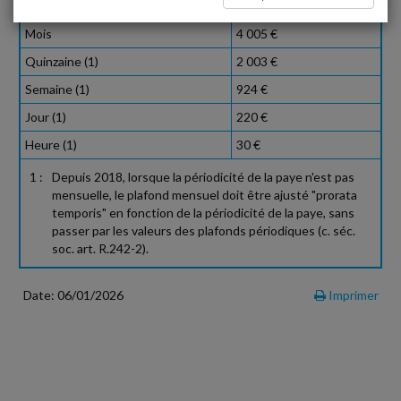
Trimestre (1)
12 015 €
Mois
4 005 €
Quinzaine (1)
2 003 €
Semaine (1)
924 €
Jour (1)
220 €
Heure (1)
30 €
1 :
Depuis 2018, lorsque la périodicité de la paye n'est pas
mensuelle, le plafond mensuel doit être ajusté "prorata
temporis" en fonction de la périodicité de la paye, sans
passer par les valeurs des plafonds périodiques (c. séc.
soc. art. R.242-2).
Date: 06/01/2026
Imprimer