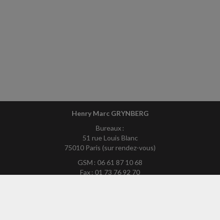
Henry Marc GRYNBERG
Bureaux :
51 rue Louis Blanc
75010 Paris (sur rendez-vous)
GSM : 06 61 87 10 68
Fax : 01 73 76 92 70
Mél :
hmg75exp-site@yahoo.fr