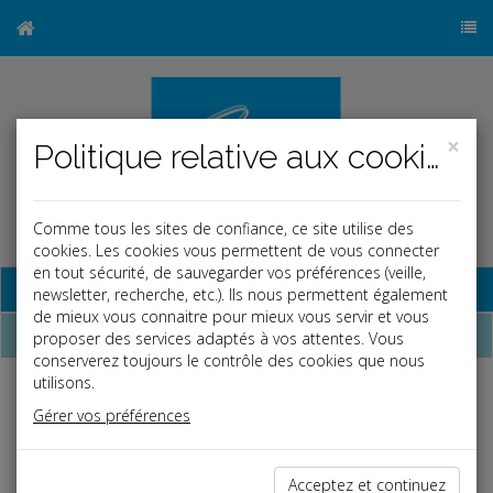
×
Politique relative aux cookies
Comme tous les sites de confiance, ce site utilise des
cookies. Les cookies vous permettent de vous connecter
en tout sécurité, de sauvegarder vos préférences (veille,
Base documentaire
newsletter, recherche, etc.). Ils nous permettent également
de mieux vous connaitre pour mieux vous servir et vous
Qui sommes-nous ?
proposer des services adaptés à vos attentes. Vous
conserverez toujours le contrôle des cookies que nous
utilisons.
Créé en 2004, le cabinet d'expertise comptable
Henry Marc GRYNBERG est un cabinet à taille humaine qui s'est
Gérer vos préférences
développé régulièrement sans rachat de clientèle en privilégiant
le contact et la prise de connaissance directe des clients pour
mettre en place une relation de confiance à long terme.
Acceptez et continuez