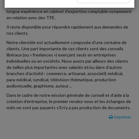
Henry Marc GRYNBERG, expert-comptable diplômé; a une
longue expérience en cabinet d'expertise comptable notamment
en relation avec des TPE.
Il reste disponible pour répondre rapidement aux demandes de
nos clients.
Notre clientèle est actuellement composée d'une centaine de
clients. Une part importante de ces clients sont des conseils
libéraux (ou « freelances ») exerçant seuls en entreprises
individuelles ou en sociétés. Nous avons par ailleurs des clients
de tailles plus importantes avec salariés et/ou dans d'autres
branches d'activité : commerce, artisanat, associatif, médical,
para-médical, syndical, télévision thématique, production
audiovisuelle, graphisme, auteur…
Dans le cadre de notre mission générale de conseil et d'aide à la
création d'entreprise, le premier rendez-vous et les échanges de
méls ne sont pas payants s'il n'y a pas production de documents.
Imprimer