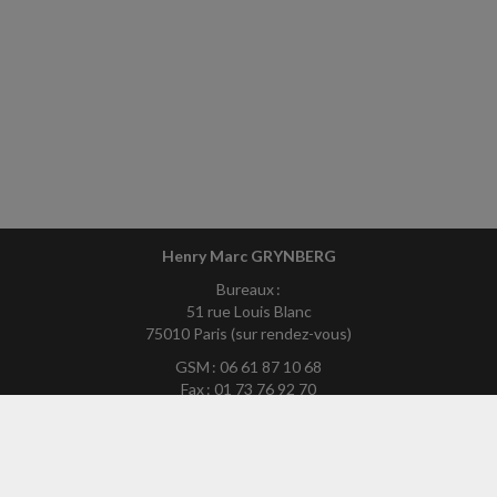
Henry Marc GRYNBERG
Bureaux :
51 rue Louis Blanc
75010 Paris (sur rendez-vous)
GSM : 06 61 87 10 68
Fax : 01 73 76 92 70
Mél :
hmg75exp-site@yahoo.fr