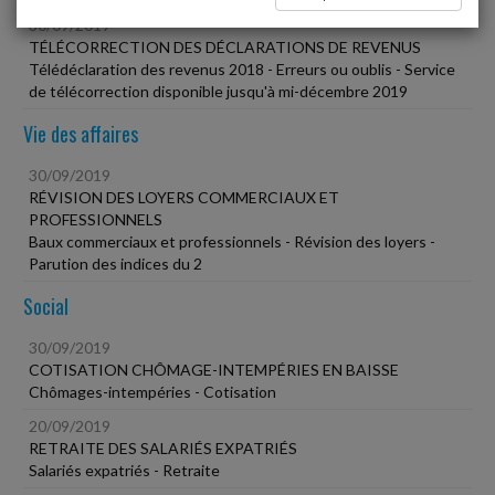
30/09/2019
TÉLÉCORRECTION DES DÉCLARATIONS DE REVENUS
Télédéclaration des revenus 2018 - Erreurs ou oublis - Service
de télécorrection disponible jusqu'à mi-décembre 2019
Vie des affaires
30/09/2019
RÉVISION DES LOYERS COMMERCIAUX ET
PROFESSIONNELS
Baux commerciaux et professionnels - Révision des loyers -
Parution des indices du 2
Social
30/09/2019
COTISATION CHÔMAGE-INTEMPÉRIES EN BAISSE
Chômages-intempéries - Cotisation
20/09/2019
RETRAITE DES SALARIÉS EXPATRIÉS
Salariés expatriés - Retraite