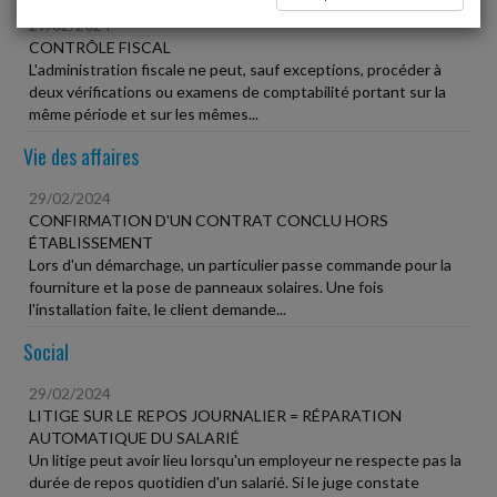
29/02/2024
CONTRÔLE FISCAL
L'administration fiscale ne peut, sauf exceptions, procéder à
deux vérifications ou examens de comptabilité portant sur la
même période et sur les mêmes...
Vie des affaires
29/02/2024
CONFIRMATION D'UN CONTRAT CONCLU HORS
ÉTABLISSEMENT
Lors d'un démarchage, un particulier passe commande pour la
fourniture et la pose de panneaux solaires. Une fois
l'installation faite, le client demande...
Social
29/02/2024
LITIGE SUR LE REPOS JOURNALIER = RÉPARATION
AUTOMATIQUE DU SALARIÉ
Un litige peut avoir lieu lorsqu'un employeur ne respecte pas la
durée de repos quotidien d'un salarié. Si le juge constate