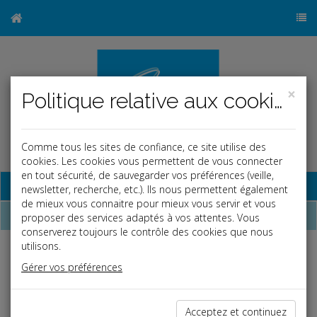
×
Politique relative aux cookies
Comme tous les sites de confiance, ce site utilise des
cookies. Les cookies vous permettent de vous connecter
en tout sécurité, de sauvegarder vos préférences (veille,
Base documentaire
newsletter, recherche, etc.). Ils nous permettent également
de mieux vous connaitre pour mieux vous servir et vous
Dossiers
proposer des services adaptés à vos attentes. Vous
conserverez toujours le contrôle des cookies que nous
utilisons.
Espace réservé
Gérer vos préférences
Ce contenu est réservé aux Clients
Si vous êtes client, saisissez votre identifiant et votre mot de
Acceptez et continuez
passe.