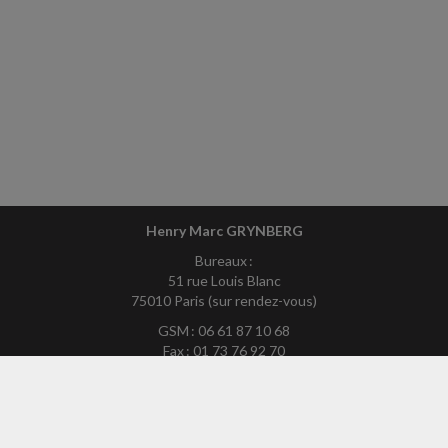
Henry Marc GRYNBERG
Bureaux :
51 rue Louis Blanc
75010 Paris (sur rendez-vous)
GSM : 06 61 87 10 68
Fax : 01 73 76 92 70
Mél :
hmg75exp-site@yahoo.fr