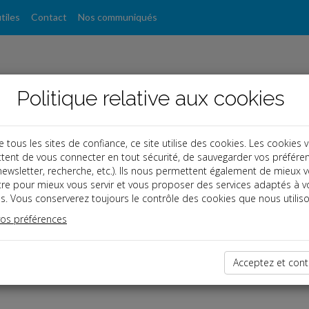
tiles
Contact
Nos communiqués
Politique relative aux cookies
ous les sites de confiance, ce site utilise des cookies. Les cookies 
tent de vous connecter en tout sécurité, de sauvegarder vos préfére
, newsletter, recherche, etc.). Ils nous permettent également de mieux 
s
tre pour mieux vous servir et vous proposer des services adaptés à v
s. Vous conserverez toujours le contrôle des cookies que nous utiliso
vos préférences
ce réservé
enu est réservé aux Clients
 êtes client, saisissez votre identifiant et votre mot de passe.
Acceptez et cont