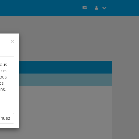
×
vous
nces
vous
os
ns.
inuez