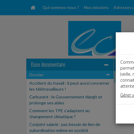
Qui sommes-nous ?
Nos missions
Adresses u
Comme t
Base documentaire
permet
(veille
Dossier
Dossier
connai
Accident du travail : il peut aussi concerner
attente
les télétravailleurs !
Gérer 
Carburant : le Gouvernement élargit et
Espa
prolonge ses aides
Ce cont
Comment les TPE s'adaptent au
Si vous
changement climatique ?
Conjoint salarié : pas besoin de lien de
subordination même en société