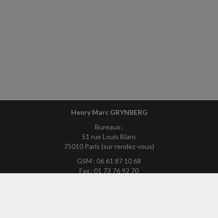
Henry Marc GRYNBERG
Bureaux :
51 rue Louis Blanc
75010 Paris (sur rendez-vous)
GSM : 06 61 87 10 68
Fax : 01 73 76 92 70
Mél :
hmg75exp-site@yahoo.fr