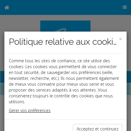
×
Politique relative aux cookies
Comme tous les sites de confiance, ce site utilise des
cookies. Les cookies vous permettent de vous connecter
en tout sécurité, de sauvegarder vos préférences (veille,
Base documentaire
newsletter, recherche, etc.). Ils nous permettent également
de mieux vous connaitre pour mieux vous servir et vous
Dossiers
proposer des services adaptés à vos attentes. Vous
conserverez toujours le contrôle des cookies que nous
utilisons.
Espace réservé
Gérer vos préférences
Ce contenu est réservé aux Clients
Si vous êtes client, saisissez votre identifiant et votre mot de
Acceptez et continuez
passe.