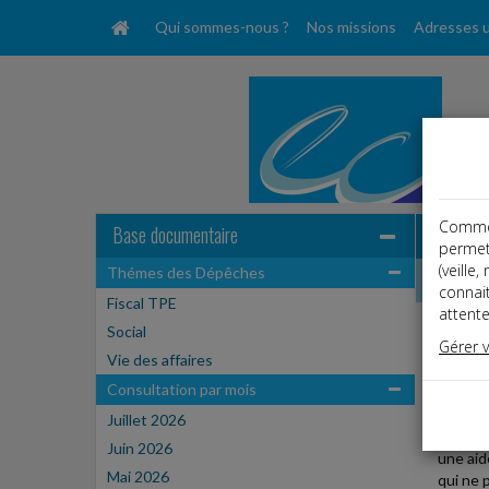
Qui sommes-nous ?
Nos missions
Adresses u
Comme t
Base documentaire
permet
(veille
Thémes des Dépêches
Dépêche
connai
Fiscal TPE
attente
Social
Social
Gérer 
Date: 
Vie des affaires
L'AID
Consultation par mois
Juillet 2026
Un décr
Juin 2026
une aid
Mai 2026
qui ne 