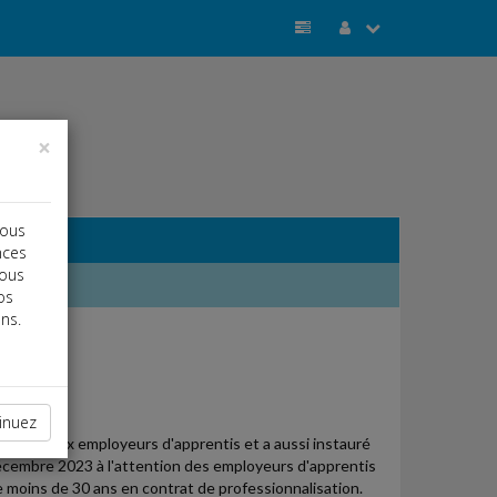
×
vous
nces
vous
os
ns.
j
a
b
inuez
 l'État aux employeurs d'apprentis et a aussi instauré
décembre 2023 à l'attention des employeurs d'apprentis
 moins de 30 ans en contrat de professionnalisation.