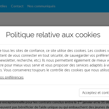
tiles
Contact
Nos communiqués
Politique relative aux cookies
ous les sites de confiance, ce site utilise des cookies. Les cookies 
tent de vous connecter en tout sécurité, de sauvegarder vos préfére
, newsletter, recherche, etc.). Ils nous permettent également de mieux 
s
tre pour mieux vous servir et vous proposer des services adaptés à v
s. Vous conserverez toujours le contrôle des cookies que nous utiliso
vos préférences
2023-01-26
E EXCEPTIONNELLE À L'ALTERNANCE PROLONGÉE
Acceptez et cont
et du 29 décembre 2022 a modifié le montant de l'aide unique versée par
er
e exceptionnelle pour les contrats conclus entre le 1
janvier et le 31 
peuvent pas bénéficier de l'aide unique ou qui embauchent des jeunes de