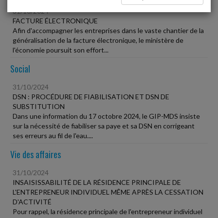
31/10/2024
FACTURE ÉLECTRONIQUE
Afin d'accompagner les entreprises dans le vaste chantier de la
généralisation de la facture électronique, le ministère de
l'économie poursuit son effort...
Social
31/10/2024
DSN : PROCÉDURE DE FIABILISATION ET DSN DE
SUBSTITUTION
Dans une information du 17 octobre 2024, le GIP-MDS insiste
sur la nécessité de fiabiliser sa paye et sa DSN en corrigeant
ses erreurs au fil de l'eau....
Vie des affaires
31/10/2024
INSAISISSABILITÉ DE LA RÉSIDENCE PRINCIPALE DE
L'ENTREPRENEUR INDIVIDUEL MÊME APRÈS LA CESSATION
D'ACTIVITÉ
Pour rappel, la résidence principale de l'entrepreneur individuel