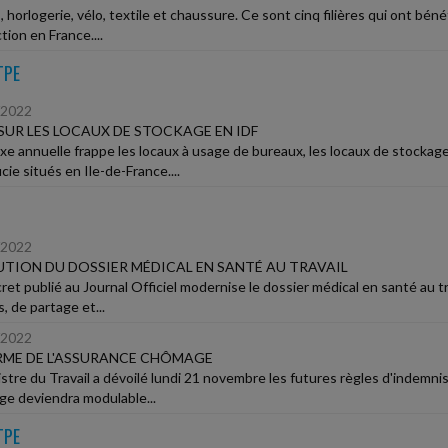
 horlogerie, vélo, textile et chaussure. Ce sont cinq filières qui ont bénéf
ion en France....
TPE
/2022
SUR LES LOCAUX DE STOCKAGE EN IDF
xe annuelle frappe les locaux à usage de bureaux, les locaux de stockag
cie situés en Ile-de-France....
/2022
TION DU DOSSIER MÉDICAL EN SANTÉ AU TRAVAIL
et publié au Journal Officiel modernise le dossier médical en santé au tra
, de partage et...
/2022
ME DE L'ASSURANCE CHÔMAGE
istre du Travail a dévoilé lundi 21 novembre les futures règles d'indemn
e deviendra modulable...
TPE