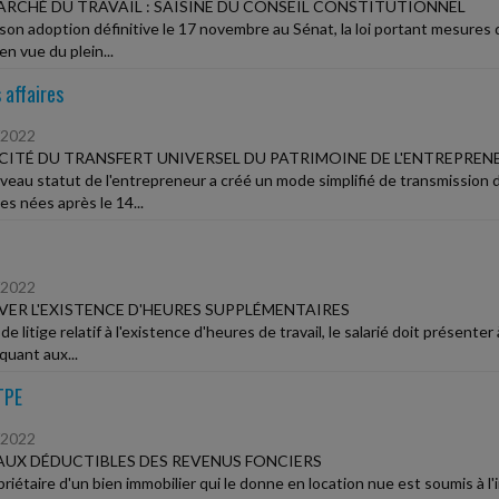
ARCHÉ DU TRAVAIL : SAISINE DU CONSEIL CONSTITUTIONNEL
son adoption définitive le 17 novembre au Sénat, la loi portant mesure
 en vue du plein...
 affaires
/2022
CITÉ DU TRANSFERT UNIVERSEL DU PATRIMOINE DE L'ENTREPREN
veau statut de l'entrepreneur a créé un mode simplifié de transmission d
es nées après le 14...
/2022
ER L'EXISTENCE D'HEURES SUPPLÉMENTAIRES
de litige relatif à l'existence d'heures de travail, le salarié doit prése
quant aux...
TPE
/2022
UX DÉDUCTIBLES DES REVENUS FONCIERS
priétaire d'un bien immobilier qui le donne en location nue est soumis à l