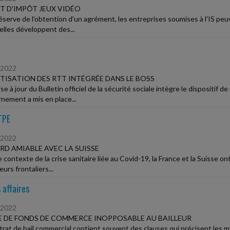
T D'IMPÔT JEUX VIDÉO
éserve de l'obtention d'un agrément, les entreprises soumises à l'IS peu
elles développent des...
/2022
ISATION DES RTT INTÉGRÉE DANS LE BOSS
e à jour du Bulletin officiel de la sécurité sociale intègre le dispositif
nement a mis en place...
TPE
/2022
D AMIABLE AVEC LA SUISSE
 contexte de la crise sanitaire liée au Covid-19, la France et la Suisse o
leurs frontaliers...
 affaires
/2022
 DE FONDS DE COMMERCE INOPPOSABLE AU BAILLEUR
trat de bail commercial contient souvent des clauses qui précisent les mo