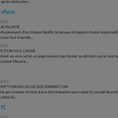
 après déduction...
 affaires
/2022
E FALSIFIÉ
 de paiement d'un chèque falsifié, la banque échappe à toute responsabili
core faut-il qu'elle...
/2022
E D'UN VICE CACHÉ
etenir un vice caché, un juge ne peut pas fonder sa décision sur le seul r
 comme l'illustre...
/2022
RIPTION EN CAS DE DISCRIMINATION
arié qui s'estime victime d'une discrimination peut saisir le conseil de p
 délai de...
TPE
/2022