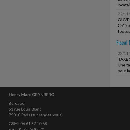
locata
22/11
OUVER
Créé p
toutes 
Fiscal 
22/11
TAXE 
Une ta
pour la
Henry Marc GRYNBERG
Bureaux :
51 rue Louis Blanc
75010 Paris (sur rendez-vous)
GSM : 06 61 87 10 68
Fax : 01 73 76 92 70