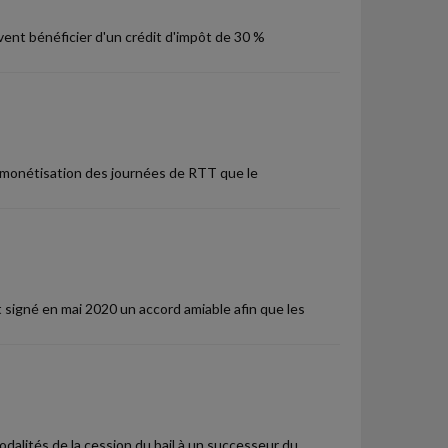
vent bénéficier d'un crédit d'impôt de 30 %
 de monétisation des journées de RTT que le
nt signé en mai 2020 un accord amiable afin que les
dalités de la cession du bail à un successeur du