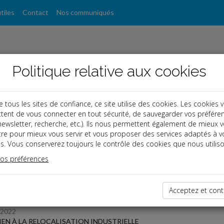
tiles
Contact
Nos communiqués
Politique relative aux cookies
ous les sites de confiance, ce site utilise des cookies. Les cookies 
tent de vous connecter en tout sécurité, de sauvegarder vos préfére
, newsletter, recherche, etc.). Ils nous permettent également de mieux 
s
tre pour mieux vous servir et vous proposer des services adaptés à v
s. Vous conserverez toujours le contrôle des cookies que nous utiliso
 des dernières dépêches
vos préférences
Acceptez et cont
 affaires
/2022
EN À LA RELOCALISATION INDUSTRIELLE