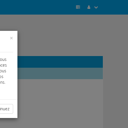
×
vous
nces
vous
os
ns.
inuez