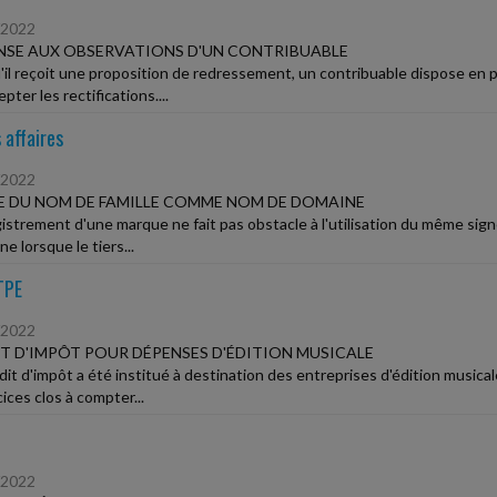
/2022
SE AUX OBSERVATIONS D'UN CONTRIBUABLE
'il reçoit une proposition de redressement, un contribuable dispose en 
pter les rectifications....
 affaires
/2022
 DU NOM DE FAMILLE COMME NOM DE DOMAINE
gistrement d'une marque ne fait pas obstacle à l'utilisation du même s
e lorsque le tiers...
TPE
/2022
T D'IMPÔT POUR DÉPENSES D'ÉDITION MUSICALE
it d'impôt a été institué à destination des entreprises d'édition musicale
ices clos à compter...
/2022