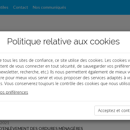
tiles
Contact
Nos communiqués
Politique relative aux cookies
ous les sites de confiance, ce site utilise des cookies. Les cookies 
tent de vous connecter en tout sécurité, de sauvegarder vos préfére
, newsletter, recherche, etc.). Ils nous permettent également de mieux 
s
tre pour mieux vous servir et vous proposer des services adaptés à v
s. Vous conserverez toujours le contrôle des cookies que nous utiliso
 des dernières dépêches
vos préférences
Acceptez et cont
TPE
/2021
D'ENLÈVEMENT DES ORDURES MÉNAGÈRES