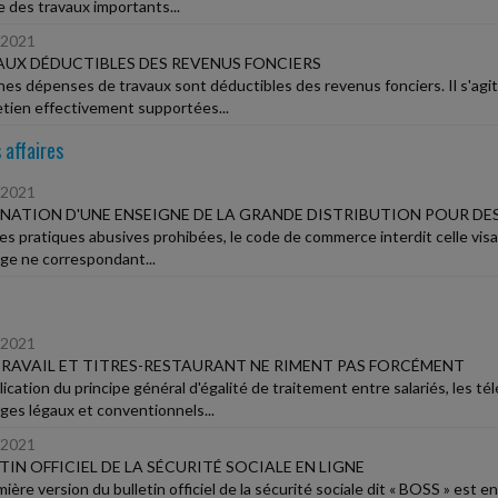
 des travaux importants...
/2021
UX DÉDUCTIBLES DES REVENUS FONCIERS
nes dépenses de travaux sont déductibles des revenus fonciers. Il s'ag
etien effectivement supportées...
 affaires
/2021
NATION D'UNE ENSEIGNE DE LA GRANDE DISTRIBUTION POUR D
les pratiques abusives prohibées, le code de commerce interdit celle visa
ge ne correspondant...
/2021
RAVAIL ET TITRES-RESTAURANT NE RIMENT PAS FORCÉMENT
ication du principe général d'égalité de traitement entre salariés, les t
ges légaux et conventionnels...
/2021
TIN OFFICIEL DE LA SÉCURITÉ SOCIALE EN LIGNE
ière version du bulletin officiel de la sécurité sociale dit « BOSS » est e