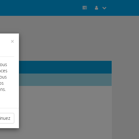
×
vous
nces
vous
os
ns.
inuez