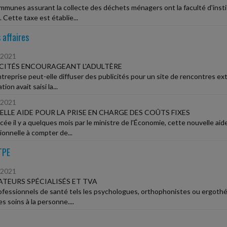
mmunes assurant la collecte des déchets ménagers ont la faculté d'inst
Cette taxe est établie...
 affaires
/2021
CITÉS ENCOURAGEANT L'ADULTÈRE
treprise peut-elle diffuser des publicités pour un site de rencontres ex
tion avait saisi la...
/2021
LLE AIDE POUR LA PRISE EN CHARGE DES COÛTS FIXES
ée il y a quelques mois par le ministre de l'Économie, cette nouvelle aid
ionnelle à compter de...
TPE
/2021
TEURS SPÉCIALISÉS ET TVA
ofessionnels de santé tels les psychologues, orthophonistes ou ergoth
es soins à la personne....