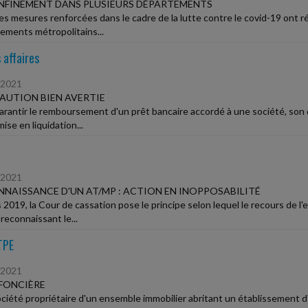
NFINEMENT DANS PLUSIEURS DÉPARTEMENTS
es mesures renforcées dans le cadre de la lutte contre le covid-19 on
ements métropolitains...
 affaires
/2021
AUTION BIEN AVERTIE
arantir le remboursement d'un prêt bancaire accordé à une société, son di
ise en liquidation...
/2021
NAISSANCE D'UN AT/MP : ACTION EN INOPPOSABILITÉ
 2019, la Cour de cassation pose le principe selon lequel le recours de l'
econnaissant le...
TPE
/2021
FONCIÈRE
ciété propriétaire d'un ensemble immobilier abritant un établissemen