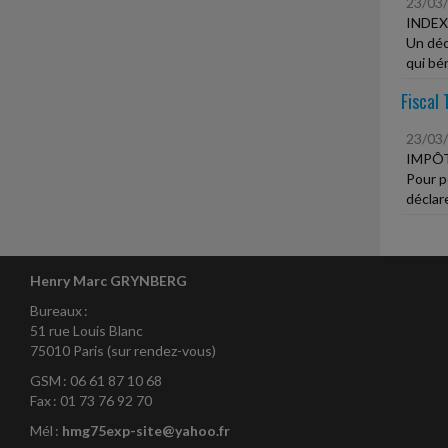
23/03
INDEX
Un décr
qui bén
Fiscal 
23/03
IMPÔ
Pour p
déclare
Henry Marc GRYNBERG
Bureaux :
51 rue Louis Blanc
75010 Paris (sur rendez-vous)
GSM : 06 61 87 10 68
Fax : 01 73 76 92 70
Mél :
hmg75exp-site@yahoo.fr