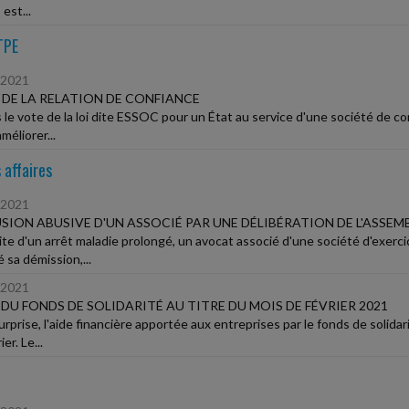
 est...
TPE
/2021
 DE LA RELATION DE CONFIANCE
 le vote de la loi dite ESSOC pour un État au service d'une société de con
améliorer...
 affaires
/2021
SION ABUSIVE D'UN ASSOCIÉ PAR UNE DÉLIBÉRATION DE L'ASSEM
ite d'un arrêt maladie prolongé, un avocat associé d'une société d'exercic
 sa démission,...
/2021
E DU FONDS DE SOLIDARITÉ AU TITRE DU MOIS DE FÉVRIER 2021
rprise, l'aide financière apportée aux entreprises par le fonds de solidar
er. Le...