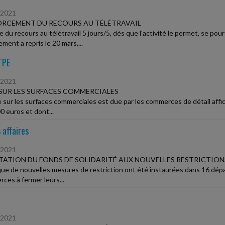
/2021
RCEMENT DU RECOURS AU TÉLÉTRAVAIL
e du recours au télétravail 5 jours/5, dès que l'activité le permet, se po
ment a repris le 20 mars,...
TPE
/2021
SUR LES SURFACES COMMERCIALES
e sur les surfaces commerciales est due par les commerces de détail affic
0 euros et dont...
 affaires
/2021
ATION DU FONDS DE SOLIDARITÉ AUX NOUVELLES RESTRICTION
que de nouvelles mesures de restriction ont été instaurées dans 16 dé
ces à fermer leurs...
/2021