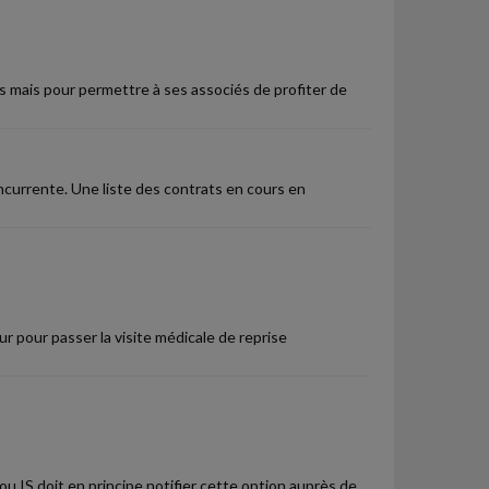
 mais pour permettre à ses associés de profiter de
currente. Une liste des contrats en cours en
yeur pour passer la visite médicale de reprise
u IS doit en principe notifier cette option auprès de