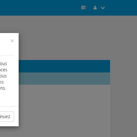
×
vous
nces
vous
os
ns.
inuez