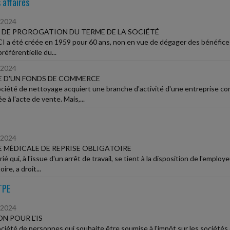
 affaires
/2024
 DE PROROGATION DU TERME DE LA SOCIÉTÉ
I a été créée en 1959 pour 60 ans, non en vue de dégager des bénéfices
référentielle du...
/2024
 D'UN FONDS DE COMMERCE
ciété de nettoyage acquiert une branche d'activité d'une entreprise con
 à l'acte de vente. Mais,...
/2024
E MÉDICALE DE REPRISE OBLIGATOIRE
rié qui, à l'issue d'un arrêt de travail, se tient à la disposition de l'emplo
ire, a droit...
TPE
/2024
N POUR L'IS
ciété de personnes qui souhaite être soumise à l'impôt sur les sociétés o