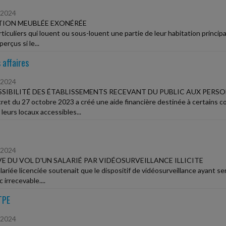
/2024
TION MEUBLÉE EXONÉRÉE
rticuliers qui louent ou sous-louent une partie de leur habitation princip
perçus si le...
 affaires
/2024
SIBILITÉ DES ÉTABLISSEMENTS RECEVANT DU PUBLIC AUX PERS
ret du 27 octobre 2023 a créé une aide financière destinée à certains c
leurs locaux accessibles...
/2024
E DU VOL D'UN SALARIÉ PAR VIDÉOSURVEILLANCE ILLICITE
ariée licenciée soutenait que le dispositif de vidéosurveillance ayant serv
 irrecevable....
TPE
/2024