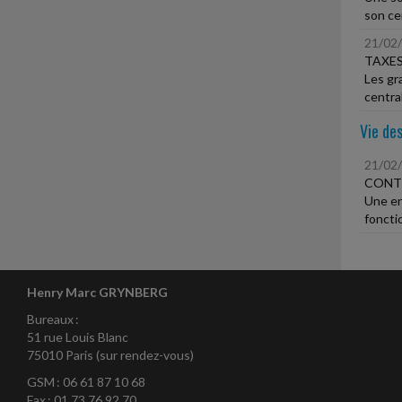
son ce
21/02
TAXES
Les gr
central
Vie des
21/02
CONT
Une en
foncti
Henry Marc GRYNBERG
Bureaux :
51 rue Louis Blanc
75010 Paris (sur rendez-vous)
GSM : 06 61 87 10 68
Fax : 01 73 76 92 70