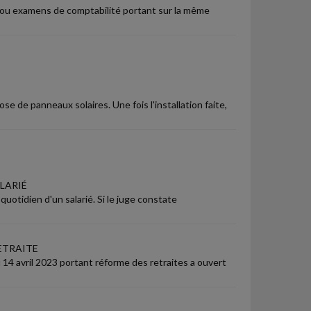
ns ou examens de comptabilité portant sur la même
e de panneaux solaires. Une fois l'installation faite,
LARIÉ
quotidien d'un salarié. Si le juge constate
ETRAITE
du 14 avril 2023 portant réforme des retraites a ouvert