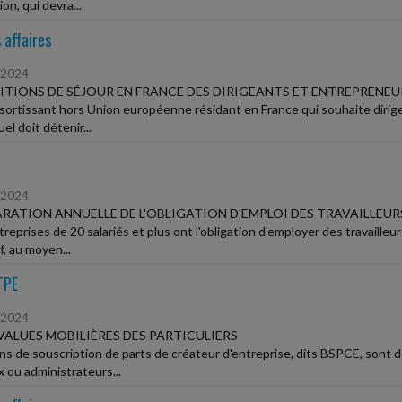
on, qui devra...
 affaires
/2024
TIONS DE SÉJOUR EN FRANCE DES DIRIGEANTS ET ENTREPRENE
sortissant hors Union européenne résidant en France qui souhaite dirige
uel doit détenir...
/2024
RATION ANNUELLE DE L'OBLIGATION D'EMPLOI DES TRAVAILLEU
treprises de 20 salariés et plus ont l'obligation d'employer des travaill
f, au moyen...
TPE
/2024
VALUES MOBILIÈRES DES PARTICULIERS
ns de souscription de parts de créateur d'entreprise, dits BSPCE, sont de
x ou administrateurs...