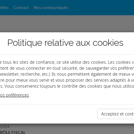
tiles
Contact
Nos communiqués
Politique relative aux cookies
ous les sites de confiance, ce site utilise des cookies. Les cookies 
tent de vous connecter en tout sécurité, de sauvegarder vos préfére
, newsletter, recherche, etc.). Ils nous permettent également de mieux 
s
tre pour mieux vous servir et vous proposer des services adaptés à v
s. Vous conserverez toujours le contrôle des cookies que nous utiliso
 des dernières dépêches
vos préférences
Acceptez et cont
TPE
/2024
RÔLE FISCAL