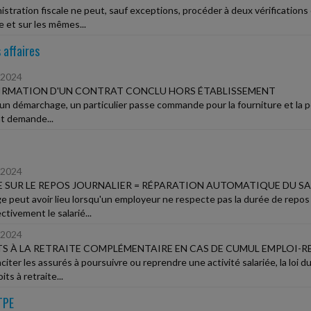
nistration fiscale ne peut, sauf exceptions, procéder à deux vérificatio
e et sur les mêmes...
 affaires
/2024
IRMATION D'UN CONTRAT CONCLU HORS ÉTABLISSEMENT
'un démarchage, un particulier passe commande pour la fourniture et la pos
nt demande...
/2024
E SUR LE REPOS JOURNALIER = RÉPARATION AUTOMATIQUE DU SA
ge peut avoir lieu lorsqu'un employeur ne respecte pas la durée de repos 
ctivement le salarié...
/2024
S À LA RETRAITE COMPLÉMENTAIRE EN CAS DE CUMUL EMPLOI-R
citer les assurés à poursuivre ou reprendre une activité salariée, la loi 
its à retraite...
TPE