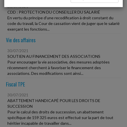
30/07/2021
CDD : PROTECTION DU CONSEILLER DU SALARIÉ
En vertu du principe d'une recodification à droit constant du
code du travail, la Cour de cassation vient de juger que le salarié
exerçant les fonctions...
Vie des affaires
30/07/2021
SOUTIEN AU FINANCEMENT DES ASSOCIATIONS
Pour encourager la vie associative, des mesures adoptées
récemment cherchent à favoriser le financement des
associations. Des modifications sont ainsi...
Fiscal TPE
30/07/2021
ABATTEMENT HANDICAPÉ POUR LES DROITS DE
SUCCESSION
Pour le calcul des droits de succession, un abattement
spécifique de 159 325 euros est effectué sur la part de tout
héritier incapable de travailler dans...