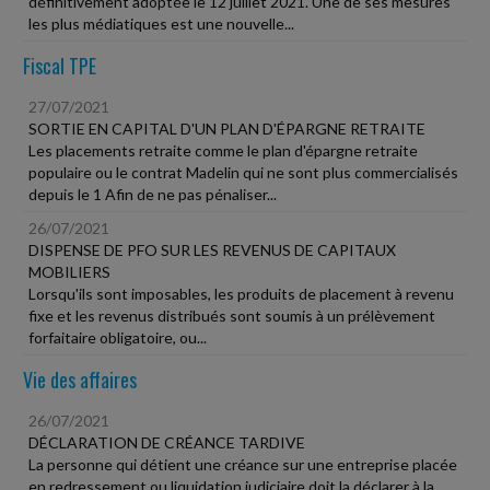
définitivement adoptée le 12 juillet 2021. Une de ses mesures
les plus médiatiques est une nouvelle...
Fiscal TPE
27/07/2021
SORTIE EN CAPITAL D'UN PLAN D'ÉPARGNE RETRAITE
Les placements retraite comme le plan d'épargne retraite
populaire ou le contrat Madelin qui ne sont plus commercialisés
depuis le 1 Afin de ne pas pénaliser...
26/07/2021
DISPENSE DE PFO SUR LES REVENUS DE CAPITAUX
MOBILIERS
Lorsqu'ils sont imposables, les produits de placement à revenu
fixe et les revenus distribués sont soumis à un prélèvement
forfaitaire obligatoire, ou...
Vie des affaires
26/07/2021
DÉCLARATION DE CRÉANCE TARDIVE
La personne qui détient une créance sur une entreprise placée
en redressement ou liquidation judiciaire doit la déclarer à la