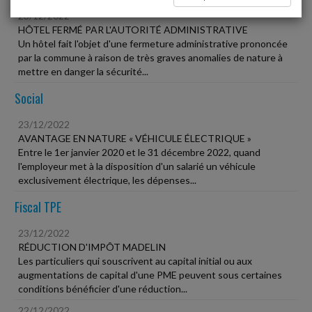
23/12/2022
HÔTEL FERMÉ PAR L'AUTORITÉ ADMINISTRATIVE
Un hôtel fait l'objet d'une fermeture administrative prononcée
par la commune à raison de très graves anomalies de nature à
mettre en danger la sécurité...
Social
23/12/2022
AVANTAGE EN NATURE « VÉHICULE ÉLECTRIQUE »
Entre le 1er janvier 2020 et le 31 décembre 2022, quand
l'employeur met à la disposition d'un salarié un véhicule
exclusivement électrique, les dépenses...
Fiscal TPE
23/12/2022
RÉDUCTION D'IMPÔT MADELIN
Les particuliers qui souscrivent au capital initial ou aux
augmentations de capital d'une PME peuvent sous certaines
conditions bénéficier d'une réduction...
22/12/2022