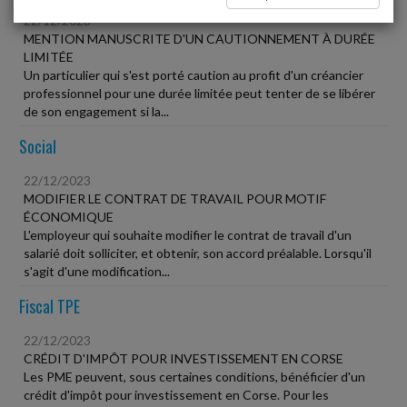
22/12/2023
MENTION MANUSCRITE D'UN CAUTIONNEMENT À DURÉE
LIMITÉE
Un particulier qui s'est porté caution au profit d'un créancier
professionnel pour une durée limitée peut tenter de se libérer
de son engagement si la...
Social
22/12/2023
MODIFIER LE CONTRAT DE TRAVAIL POUR MOTIF
ÉCONOMIQUE
L'employeur qui souhaite modifier le contrat de travail d'un
salarié doit solliciter, et obtenir, son accord préalable. Lorsqu'il
s'agit d'une modification...
Fiscal TPE
22/12/2023
CRÉDIT D'IMPÔT POUR INVESTISSEMENT EN CORSE
Les PME peuvent, sous certaines conditions, bénéficier d'un
crédit d'impôt pour investissement en Corse. Pour les