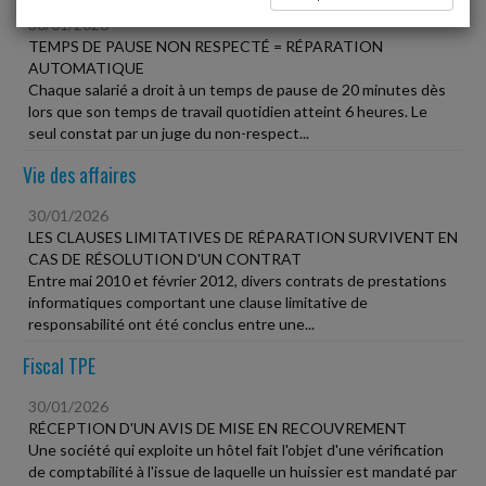
30/01/2026
TEMPS DE PAUSE NON RESPECTÉ = RÉPARATION
AUTOMATIQUE
Chaque salarié a droit à un temps de pause de 20 minutes dès
lors que son temps de travail quotidien atteint 6 heures. Le
seul constat par un juge du non-respect...
Vie des affaires
30/01/2026
LES CLAUSES LIMITATIVES DE RÉPARATION SURVIVENT EN
CAS DE RÉSOLUTION D'UN CONTRAT
Entre mai 2010 et février 2012, divers contrats de prestations
informatiques comportant une clause limitative de
responsabilité ont été conclus entre une...
Fiscal TPE
30/01/2026
RÉCEPTION D'UN AVIS DE MISE EN RECOUVREMENT
Une société qui exploite un hôtel fait l'objet d'une vérification
de comptabilité à l'issue de laquelle un huissier est mandaté par