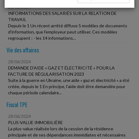
28/06/2024
INFORMATIONS DES SALARIÉS SUR LA RELATION DE
TRAVAIL
Depuis le 1 Un récent arrêté diffuse 5 modèles de documents
d'information, que l'employeur peut utiliser. Ces modèles
regroupent : - les 14 informations...
Vie des affaires
28/06/2024
DEMANDE D'AIDE « GAZ ET ÉLECTRICITÉ » POUR LA
FACTURE DE RÉGULARISATION 2023
Suite à la guerre en Ukraine, une aide « gaz et électricité » a été
créée, depuis le 1 En principe, l'aide doit être demandée pour
chaque période calendaire...
Fiscal TPE
28/06/2024
PLUS-VALUE IMMOBILIÈRE
La plus-value réalisée lors de la cession de la résidence
principale et de ses dépendances immédiates et nécessaires