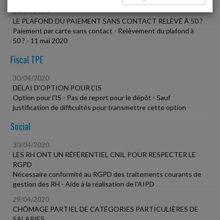
30/04/2020
LE PLAFOND DU PAIEMENT SANS CONTACT RELEVÉ À 50 ?
Paiement par carte sans contact - Relèvement du plafond à
50 ? - 11 mai 2020
Fiscal TPE
30/04/2020
DÉLAI D'OPTION POUR L'IS
Option pour l'IS - Pas de report pour le dépôt - Sauf
justification de difficultés pour transmettre cette option
Social
30/04/2020
LES RH ONT UN RÉFÉRENTIEL CNIL POUR RESPECTER LE
RGPD
Nécessaire conformité au RGPD des traitements courants de
gestion des RH - Aide à la réalisation de l'AIPD
29/04/2020
CHÔMAGE PARTIEL DE CATÉGORIES PARTICULIÈRES DE
SALARIES