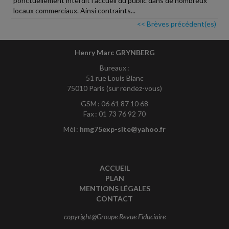
ponctuellement interdit l'accueil du public dans de nombreux
locaux commerciaux. Ainsi contraints...
<< Brèves précédent(es)
Henry Marc GRYNBERG
Bureaux :
51 rue Louis Blanc
75010 Paris (sur rendez-vous)
GSM : 06 61 87 10 68
Fax : 01 73 76 92 70
Mél :
hmg75exp-site@yahoo.fr
ACCUEIL
PLAN
MENTIONS LÉGALES
CONTACT
copyright@Groupe Revue Fiduciaire