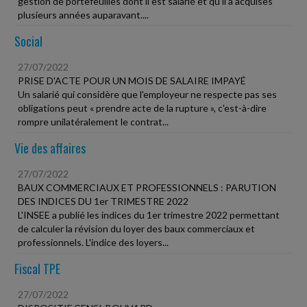
gestion de portefeuilles dont il est salarié et qu'il a acquises
plusieurs années auparavant....
Social
27/07/2022
PRISE D'ACTE POUR UN MOIS DE SALAIRE IMPAYÉ
Un salarié qui considère que l'employeur ne respecte pas ses
obligations peut « prendre acte de la rupture », c'est-à-dire
rompre unilatéralement le contrat...
Vie des affaires
27/07/2022
BAUX COMMERCIAUX ET PROFESSIONNELS : PARUTION
DES INDICES DU 1er TRIMESTRE 2022
L'INSEE a publié les indices du 1er trimestre 2022 permettant
de calculer la révision du loyer des baux commerciaux et
professionnels. L'indice des loyers...
Fiscal TPE
27/07/2022