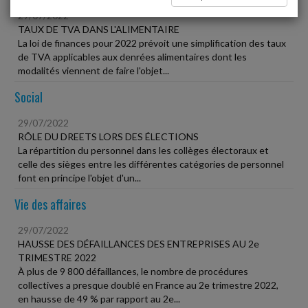
29/07/2022
TAUX DE TVA DANS L'ALIMENTAIRE
La loi de finances pour 2022 prévoit une simplification des taux
de TVA applicables aux denrées alimentaires dont les
modalités viennent de faire l'objet...
Social
29/07/2022
RÔLE DU DREETS LORS DES ÉLECTIONS
La répartition du personnel dans les collèges électoraux et
celle des sièges entre les différentes catégories de personnel
font en principe l'objet d'un...
Vie des affaires
29/07/2022
HAUSSE DES DÉFAILLANCES DES ENTREPRISES AU 2e
TRIMESTRE 2022
À plus de 9 800 défaillances, le nombre de procédures
collectives a presque doublé en France au 2e trimestre 2022,
en hausse de 49 % par rapport au 2e...