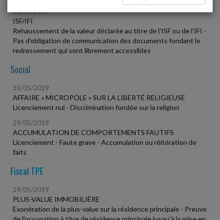
31/05/2019
ISF/IFI
Rehaussement de la valeur déclarée au titre de l'ISF ou de l'IFI -
Pas d'obligation de communication des documents fondant le
redressement qui sont librement accessibles
Social
31/05/2019
AFFAIRE « MICROPOLE » SUR LA LIBERTÉ RELIGIEUSE
Licenciement nul - Discrimination fondée sur la religion
29/05/2019
ACCUMULATION DE COMPORTEMENTS FAUTIFS
Licenciement - Faute grave - Accumulation ou réitération de
faits
Fiscal TPE
29/05/2019
PLUS-VALUE IMMOBILIÈRE
Exonération de la plus-value sur la résidence principale - Preuve
de l'occupation à titre de résidence principale jusqu'à la mise en