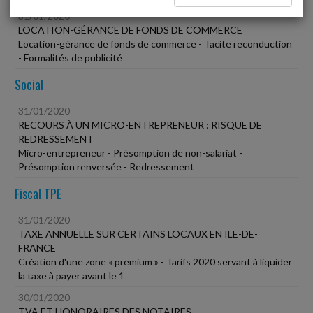
31/01/2020
LOCATION-GÉRANCE DE FONDS DE COMMERCE
Location-gérance de fonds de commerce - Tacite reconduction
- Formalités de publicité
Social
31/01/2020
RECOURS À UN MICRO-ENTREPRENEUR : RISQUE DE
REDRESSEMENT
Micro-entrepreneur - Présomption de non-salariat -
Présomption renversée - Redressement
Fiscal TPE
31/01/2020
TAXE ANNUELLE SUR CERTAINS LOCAUX EN ILE-DE-
FRANCE
Création d'une zone « premium » - Tarifs 2020 servant à liquider
la taxe à payer avant le 1
30/01/2020
TVA ET HONORAIRES DES NOTAIRES