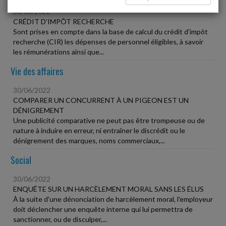
30/06/2022
CRÉDIT D'IMPÔT RECHERCHE
Sont prises en compte dans la base de calcul du crédit d'impôt
recherche (CIR) les dépenses de personnel éligibles, à savoir
les rémunérations ainsi que...
Vie des affaires
30/06/2022
COMPARER UN CONCURRENT À UN PIGEON EST UN
DÉNIGREMENT
Une publicité comparative ne peut pas être trompeuse ou de
nature à induire en erreur, ni entraîner le discrédit ou le
dénigrement des marques, noms commerciaux,...
Social
30/06/2022
ENQUÊTE SUR UN HARCÈLEMENT MORAL SANS LES ÉLUS
À la suite d'une dénonciation de harcèlement moral, l'employeur
doit déclencher une enquête interne qui lui permettra de
sanctionner, ou de disculper,...