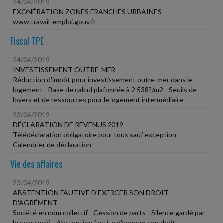
24/04/2019
EXONÉRATION ZONES FRANCHES URBAINES
www.travail-emploi.gouv.fr
Fiscal TPE
24/04/2019
INVESTISSEMENT OUTRE-MER
Réduction d'impôt pour investissement outre-mer dans le
logement - Base de calcul plafonnée à 2 538?/m2 - Seuils de
loyers et de ressources pour le logement intermédiaire
23/04/2019
DÉCLARATION DE REVENUS 2019
Télédéclaration obligatoire pour tous sauf exception -
Calendrier de déclaration
Vie des affaires
23/04/2019
ABSTENTION FAUTIVE D'EXERCER SON DROIT
D'AGRÉMENT
Société en nom collectif - Cession de parts - Silence gardé par
le coassocié - Abstention fautive d'exercer son droit