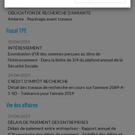
30/04/2019
OBLIGATION DE RECHERCHE D'AMIANTE
Amiante - Repérage avant travaux
Fiscal TPE
30/04/2019
INTÉRESSEMENT
Exonération d'IR des sommes perçues au titre de
l'intéressement - Dans la limite de 3/4 du plafond annuel de la
Sécurité Sociale
29/04/2019
CRÉDIT D'IMPÔT RECHERCHE
Détail des travaux de recherche en cours sur l'annexe 2069-A-
1-SD - Tolérance pour l'année 2019
Vie des affaires
29/04/2019
DÉLAIS DE PAIEMENT DES ENTREPRISES
Délais de paiement entre entreprises - Rapport annuel de
l'Observatoire des délais de paiement - Stabilité des délais et