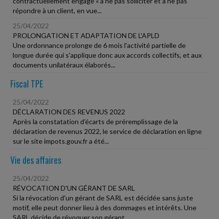
contractuellement engagé « à ne pas solliciter et à ne pas
répondre à un client, en vue...
25/04/2022
PROLONGATION ET ADAPTATION DE L'APLD
Une ordonnance prolonge de 6 mois l'activité partielle de
longue durée qui s'applique donc aux accords collectifs, et aux
documents unilatéraux élaborés...
Fiscal TPE
25/04/2022
DÉCLARATION DES REVENUS 2022
Après la constatation d'écarts de préremplissage de la
déclaration de revenus 2022, le service de déclaration en ligne
sur le site impots.gouv.fr a été...
Vie des affaires
25/04/2022
RÉVOCATION D'UN GÉRANT DE SARL
Si la révocation d'un gérant de SARL est décidée sans juste
motif, elle peut donner lieu à des dommages et intérêts. Une
SARL décide de révoquer son gérant...