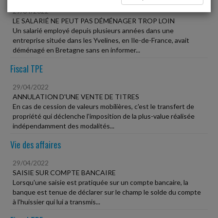
29/04/2022
LE SALARIÉ NE PEUT PAS DÉMÉNAGER TROP LOIN
Un salarié employé depuis plusieurs années dans une
entreprise située dans les Yvelines, en Ile-de-France, avait
déménagé en Bretagne sans en informer...
Fiscal TPE
29/04/2022
ANNULATION D'UNE VENTE DE TITRES
En cas de cession de valeurs mobilières, c'est le transfert de
propriété qui déclenche l'imposition de la plus-value réalisée
indépendamment des modalités...
Vie des affaires
29/04/2022
SAISIE SUR COMPTE BANCAIRE
Lorsqu'une saisie est pratiquée sur un compte bancaire, la
banque est tenue de déclarer sur le champ le solde du compte
à l'huissier qui lui a transmis...