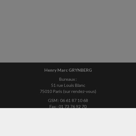
Henry Marc GRYNBERG
Bureaux :
51 rue Louis Blanc
75010 Paris (sur rendez-vous)
GSM : 06 61 87 10 68
Fax : 01 73 76 92 70
Mél :
hmg75exp-site@yahoo.fr