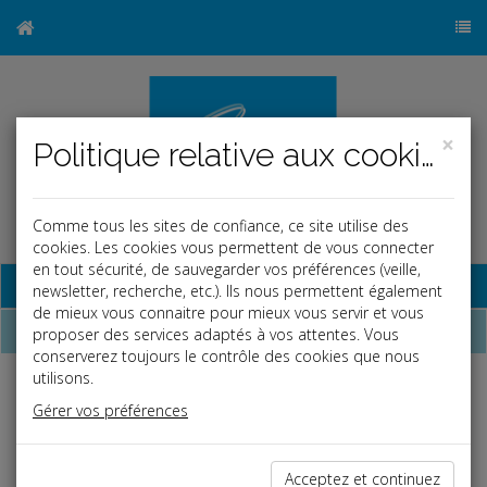
×
Politique relative aux cookies
Comme tous les sites de confiance, ce site utilise des
cookies. Les cookies vous permettent de vous connecter
en tout sécurité, de sauvegarder vos préférences (veille,
Base documentaire
newsletter, recherche, etc.). Ils nous permettent également
de mieux vous connaitre pour mieux vous servir et vous
Dépêches
proposer des services adaptés à vos attentes. Vous
conserverez toujours le contrôle des cookies que nous
utilisons.
j
a
b
Gérer vos préférences
Social, Paye
Date: 2025-06-20
BTP : COTISATIONS CHÔMAGE - INTEMPÉRIES
Acceptez et continuez