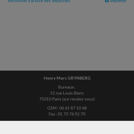
Retourner à la liste des dépêches
Imprimer
Henry Marc GRYNBERG
Bureaux :
51 rue Louis Blanc
75010 Paris (sur rendez-vous)
GSM : 06 61 87 10 68
Fax : 01 73 76 92 70
Mél :
hmg75exp-site@yahoo.fr