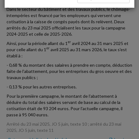
Dans le secteur du bâtiment et des travaux publics, le chômage-
intempéries est financé par les employeurs qui versent une
cotisation à la caisse de congés payés dont ils relèvent. Deux
arrêtés du 23 mai 2025 officialisent les taux pour la campagne
2024-2025 et celle de 2025-2026.
er
Ainsi, pour la période allant du 1
avril 2024 au 31 mars 2025 et
er
pour celle allant du 1
avril 2025 au 31 mars 2026, le taux s'est
établi à :
- 0,68 % du montant des salaires à prendre en compte, déduction
faite de l'abattement, pour les entreprises du gros oeuvre et des
travaux publics ;
- 0,13 % pour les autres entreprises.
Pour la première campagne, le montant de l'abattement à
déduire du total des salaires servant de base au calcul de la
cotisation était de 93 204 euros. Pour l'actuelle campagne, il
passe à 95 040 euros.
Arrêté du 23 mai 2025, JO 5 juin, texte 10 ; arrêté du 23 mai
2025, JO 5 juin, texte 11