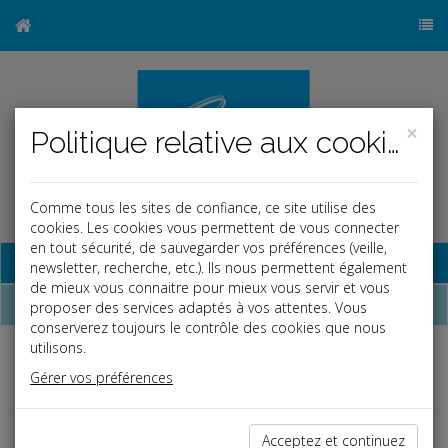
×
Politique relative aux cookies
Comme tous les sites de confiance, ce site utilise des
cookies. Les cookies vous permettent de vous connecter
en tout sécurité, de sauvegarder vos préférences (veille,
Base documentaire
newsletter, recherche, etc.). Ils nous permettent également
de mieux vous connaitre pour mieux vous servir et vous
Dépêches
proposer des services adaptés à vos attentes. Vous
conserverez toujours le contrôle des cookies que nous
utilisons.
j
a
b
Gérer vos préférences
Fiscal TPE
Date: 2025-07-29
LA LISTE DES COMMUNES CLASSÉES EN ZFRR +
Acceptez et continuez