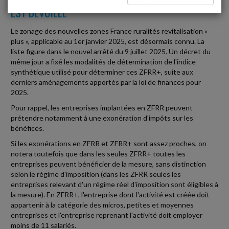
EST DÉVOILÉE
Le zonage des nouvelles zones France ruralités revitalisation «
plus », applicable au 1er janvier 2025, est désormais connu. La
liste figure dans le nouvel arrêté du 9 juillet 2025. Un décret du
même jour a fixé les modalités de détermination de l'indice
synthétique utilisé pour déterminer ces ZFRR+, suite aux
derniers aménagements apportés par la loi de finances pour
2025.
Pour rappel, les entreprises implantées en ZFRR peuvent
prétendre notamment à une exonération d'impôts sur les
bénéfices.
Si les exonérations en ZFRR et ZFRR+ sont assez proches, on
notera toutefois que dans les seules ZFRR+ toutes les
entreprises peuvent bénéficier de la mesure, sans distinction
selon le régime d'imposition (dans les ZFRR seules les
entreprises relevant d'un régime réel d'imposition sont éligibles à
la mesure). En ZFRR+, l'entreprise dont l'activité est créée doit
appartenir à la catégorie des micros, petites et moyennes
entreprises et l'entreprise reprenant l'activité doit employer
moins de 11 salariés.