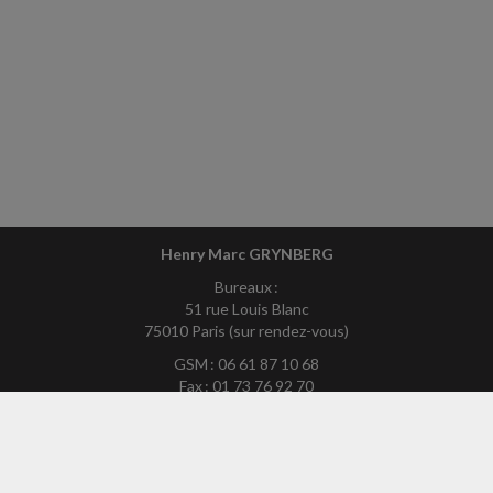
Henry Marc GRYNBERG
Bureaux :
51 rue Louis Blanc
75010 Paris (sur rendez-vous)
GSM : 06 61 87 10 68
Fax : 01 73 76 92 70
Mél :
hmg75exp-site@yahoo.fr