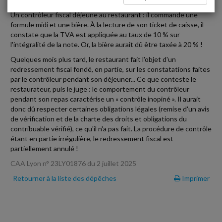
Un contrôleur fiscal déjeune au restaurant : il commande une
formule midi et une bière. À la lecture de son ticket de caisse, il
constate que la TVA est appliquée au taux de 10 % sur
l'intégralité de la note. Or, la bière aurait dû être taxée à 20 % !
Quelques mois plus tard, le restaurant fait l'objet d'un
redressement fiscal fondé, en partie, sur les constatations faites
par le contrôleur pendant son déjeuner... Ce que conteste le
restaurateur, puis le juge : le comportement du contrôleur
pendant son repas caractérise un « contrôle inopiné ». Il aurait
donc dû respecter certaines obligations légales (remise d'un avis
de vérification et de la charte des droits et obligations du
contribuable vérifié), ce qu'il n'a pas fait. La procédure de contrôle
étant en partie irrégulière, le redressement fiscal est
partiellement annulé !
CAA Lyon n° 23LY01876 du 2 juillet 2025
Retourner à la liste des dépêches
Imprimer