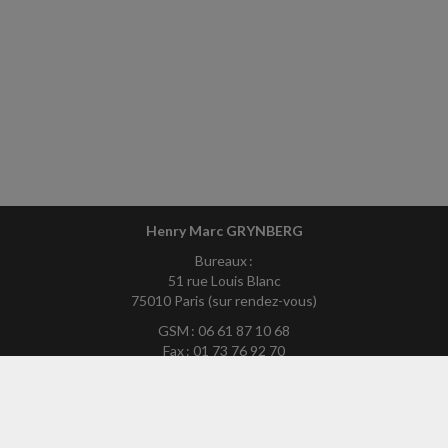
Henry Marc GRYNBERG
Bureaux :
51 rue Louis Blanc
75010 Paris (sur rendez-vous)
GSM : 06 61 87 10 68
Fax : 01 73 76 92 70
Mél :
hmg75exp-site@yahoo.fr