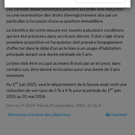
Les conseils départementaux peuvent accorder une réduction
ou une exonération des droits d'enregistrement dus par un
particulier à l'occasion d'une acquisition immobilière.
Le bénéfice de cette mesure est soumis à plusieurs conditions
qui ont été précisées dans un récent décret. Il doit s'agir d'une
première acquisition et l'acquéreur doit prendre l'engagement
d'affecter dans le délai d'un an le bien à un usage d'habitation
principale durant une durée minimale de 5 ans.
Le bien doit être occupé au moins 8 mois par an et peut, dans
certains cas, être donné en location pour une durée de 3 ans
maximum.
er
Au 1
juin 2025, seul le département de la Savoie avait voté une
er
réduction de son taux de 5 % à 4 % pour la période du 1
juin
2025 au 31 mai 2026.
Décret n° 2025-946 du 8 septembre 2025, JO du 9
Retourner à la liste des dépêches
Imprimer